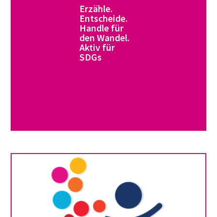
Erzähle.
Entscheide.
Handle für
den Wandel.
Aktiv für
SDGs