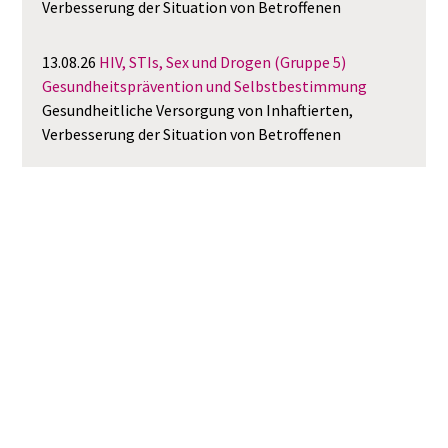
Verbesserung der Situation von Betroffenen
13.08.26
HIV, STIs, Sex und Drogen (Gruppe 5)
Gesundheitsprävention und Selbstbestimmung
Gesundheitliche Versorgung von Inhaftierten,
Verbesserung der Situation von Betroffenen
13.08.26
HIV, STIs, Sex und Drogen (Gruppe 7)
Gesundheitsprävention und Selbstbestimmung
Gesundheitliche Versorgung von Inhaftierten,
Verbesserung der Situation von Betroffenen
26.08.26
Interkulturelle Arbeit in einer Kleinstadt
Kritische Betrachtung der interkulturellen Arbeit in
Leer.
30.08.26
Frauen aktiv in der Gesellschaft
Analyse und Diskussion der Frauenrolle im Wandel