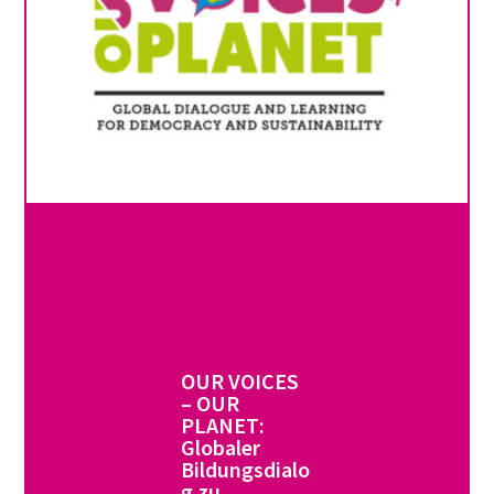
OUR VOICES
– OUR
PLANET:
Globaler
Bildungsdialo
g zu