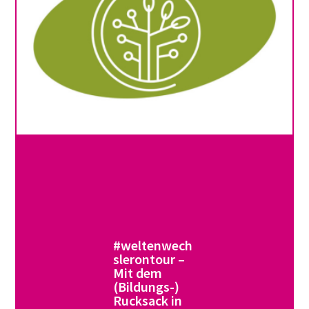
#weltenwech
slerontour –
Mit dem
(Bildungs-)
Rucksack in