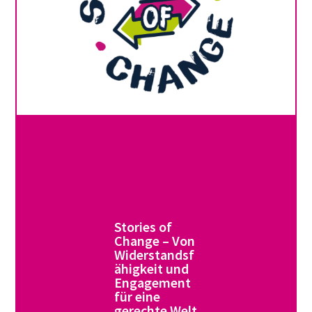
Stories of
Change – Von
Widerstandsf
ähigkeit und
Engagement
für eine
gerechte Welt