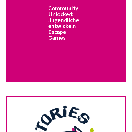
Community
Unlocked:
Jugendliche
entwickeln
Escape
Games