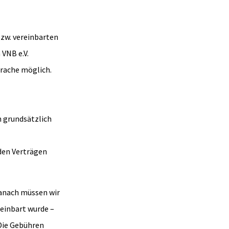
bzw. vereinbarten
VNB e.V.
rache möglich.
 grundsätzlich
den Verträgen
Danach müssen wir
reinbart wurde –
Die Gebühren