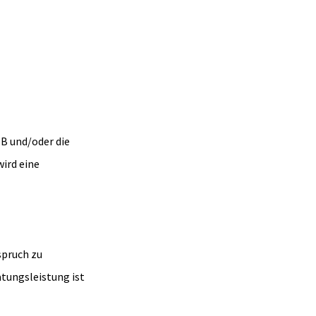
B und/oder die
ird eine
spruch zu
atungsleistung ist