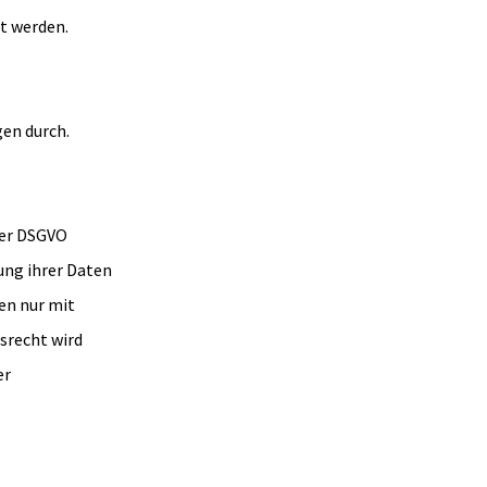
t werden.
en durch.
er DSGVO
ung ihrer Daten
en nur mit
srecht wird
er