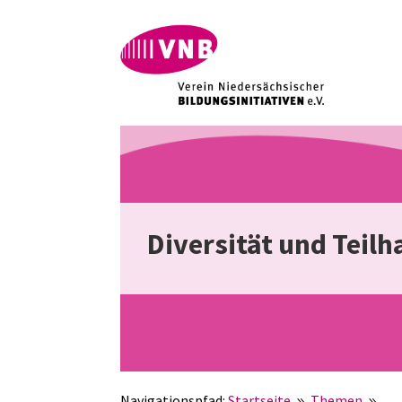
Diversität und Teilh
Navigationspfad:
Startseite
Themen
Div
9
9