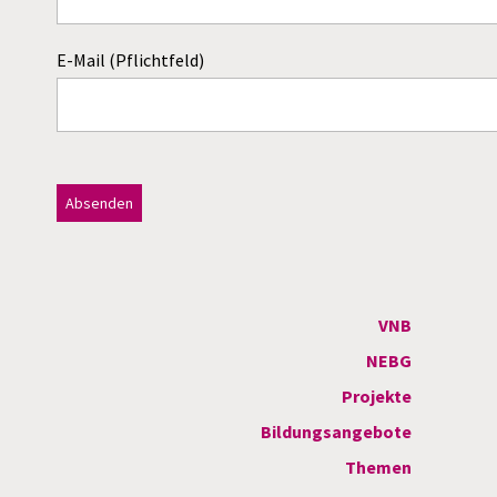
E-Mail (Pflichtfeld)
Dieses Feld bitte leer lassen!
A
l
t
VNB
e
NEBG
r
Projekte
n
Bildungsangebote
a
Themen
t