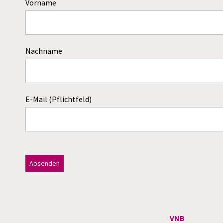
Vorname
Nachname
E-Mail (Pflichtfeld)
Dieses Feld bitte leer lassen!
A
l
t
VNB