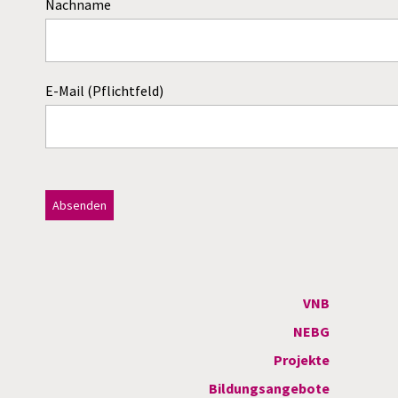
Nachname
E-Mail (Pflichtfeld)
Dieses Feld bitte leer lassen!
A
l
t
VNB
e
NEBG
r
Projekte
n
Bildungsangebote