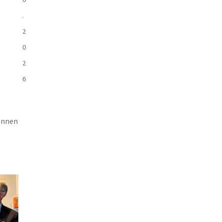
.
2
0
2
6
können