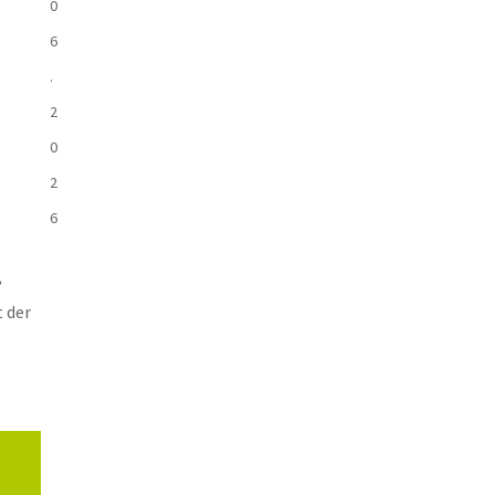
0
6
.
2
0
2
6
,
 der