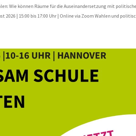
len: Wie können Räume für die Auseinandersetzung mit politisch
st 2026 | 15:00 bis 17:00 Uhr | Online via Zoom Wahlen und politis