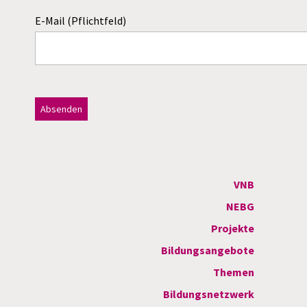
E-Mail (Pflichtfeld)
Dieses Feld bitte leer lassen!
A
l
t
VNB
e
NEBG
r
Projekte
n
Bildungsangebote
a
Themen
t
Bildungsnetzwerk