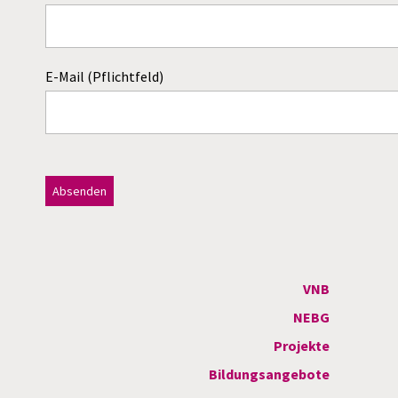
E-Mail (Pflichtfeld)
Dieses Feld bitte leer lassen!
A
l
t
VNB
e
NEBG
r
Projekte
n
Bildungsangebote
a