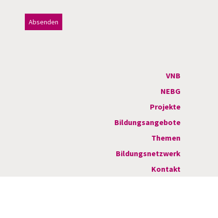
Dieses Feld bitte leer lassen!
A
l
t
VNB
e
NEBG
r
Projekte
n
Bildungsangebote
a
Themen
t
Bildungsnetzwerk
i
Kontakt
v
e
: