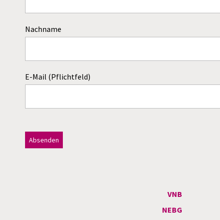
Nachname
E-Mail (Pflichtfeld)
Dieses Feld bitte leer lassen!
A
l
t
VNB
e
NEBG
r