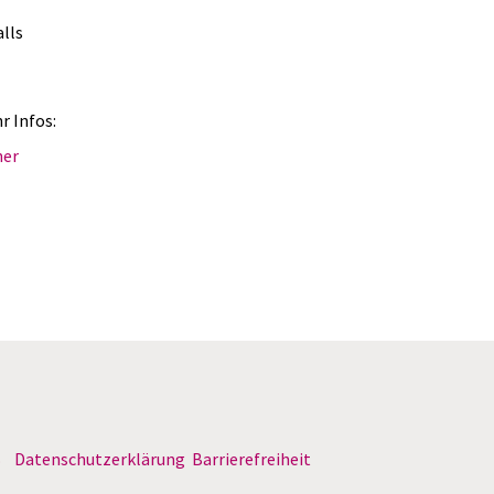
lls
r Infos:
her
B
Datenschutzerklärung
Barrierefreiheit