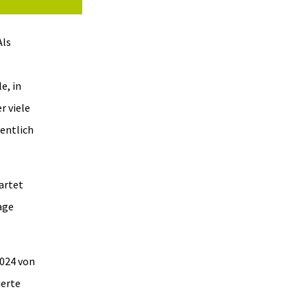
Als
e, in
r viele
entlich
artet
age
2024 von
ierte