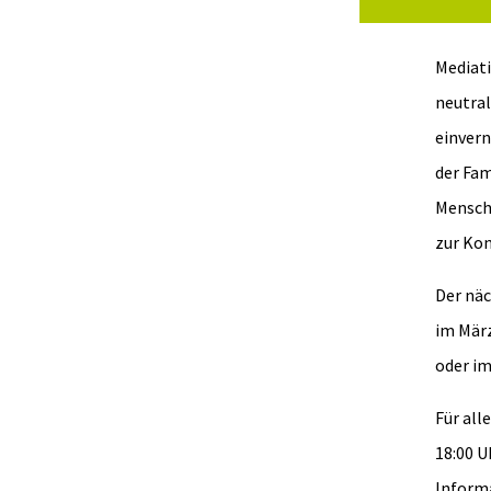
Mediati
neutral
einvern
der Fam
Mensche
zur Kon
Der näc
im März
oder im
Für all
18:00 U
Informa