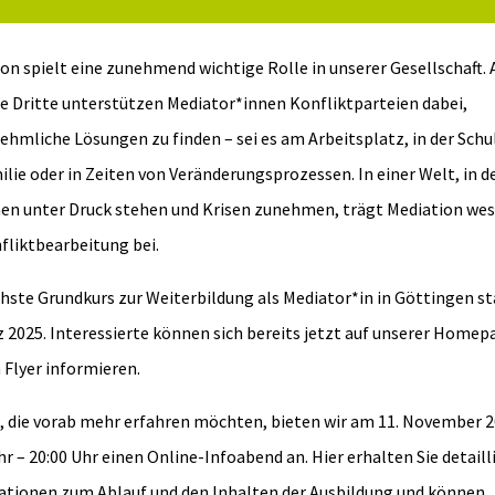
on spielt eine zunehmend wichtige Rolle in unserer Gesellschaft. 
e Dritte unterstützen Mediator*innen Konfliktparteien dabei,
ehmliche Lösungen zu finden – sei es am Arbeitsplatz, in der Schul
ilie oder in Zeiten von Veränderungsprozessen. In einer Welt, in de
n unter Druck stehen und Krisen zunehmen, trägt Mediation wes
fliktbearbeitung bei.
hste Grundkurs zur Weiterbildung als Mediator*in in Göttingen st
 2025. Interessierte können sich bereits jetzt auf unserer Homep
 Flyer informieren.
e, die vorab mehr erfahren möchten, bieten wir am 11. November 
hr – 20:00 Uhr einen Online-Infoabend an. Hier erhalten Sie detaill
tionen zum Ablauf und den Inhalten der Ausbildung und können