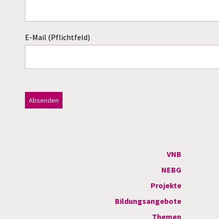
E-Mail (Pflichtfeld)
Dieses Feld bitte leer lassen!
A
l
t
VNB
e
NEBG
r
Projekte
n
Bildungsangebote
a
Themen