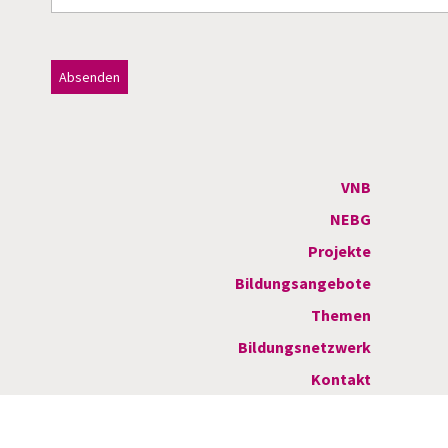
Dieses Feld bitte leer lassen!
A
l
t
VNB
e
NEBG
r
Projekte
n
Bildungsangebote
a
Themen
t
Bildungsnetzwerk
i
Kontakt
v
e