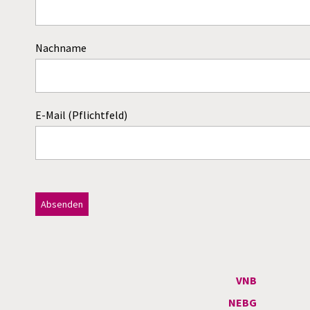
Nachname
E-Mail (Pflichtfeld)
Dieses Feld bitte leer lassen!
A
l
t
VNB
e
NEBG