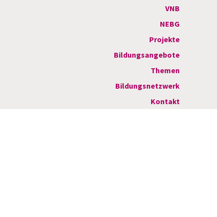
t
VNB
e
NEBG
r
Projekte
n
Bildungsangebote
a
Themen
t
Bildungsnetzwerk
i
Kontakt
v
e
: