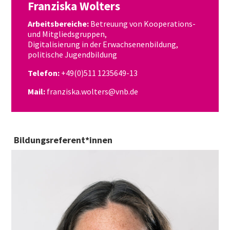
Franziska Wolters
Arbeitsbereiche:
Betreuung von Kooperations-
und Mitgliedsgruppen,
Digitalisierung in der Erwachsenenbildung,
politische Jugendbildung
Telefon:
+49(0)511 1235649-13
Mail:
franziska.wolters@vnb.de
Bildungsreferent*innen