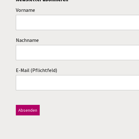
Vorname
Nachname
E-Mail (Pflichtfeld)
Dieses Feld bitte leer lassen!
A
l