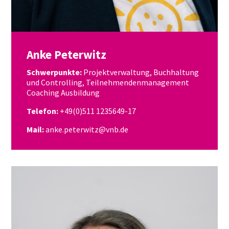
Anke Peterwitz
Schwerpunkte:
Projektverwaltung, Buchhaltung
und Controlling, Teilnehmendenmanagement
Coaching Ausbildung
Telefon:
+49(0)511 1235649-17
Mail:
anke.peterwitz@vnb.de