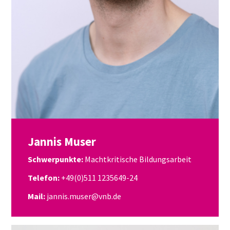
Jannis Muser
Schwerpunkte:
Machtkritische Bildungsarbeit
Telefon:
+49(0)511 1235649-24
Mail:
jannis.muser@vnb.de