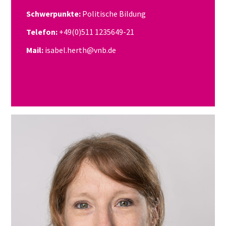
Schwerpunkte:
Politische Bildung
Telefon:
+49(0)511 1235649-21
Mail:
isabel.herth@vnb.de