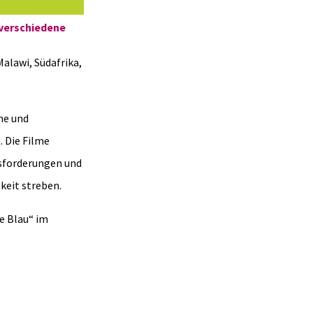
 verschiedene
Malawi, Südafrika,
me und
 Die Filme
usforderungen und
keit streben.
e Blau“ im