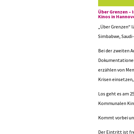
Über Grenzen – 
Kinos in Hannov
„Über Grenzen“ lä
Simbabwe, Saudi-
Bei der zweiten A
Dokumentationen 
erzählen von Mens
Krisen einsetzen
Los geht es am 25
Kommunalen Kin
Kommt vorbei und 
Der Eintritt ist f