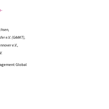
m-
chsen,
er e.V. (GAAKT),
nnover e.V.,
V.
gagement Global