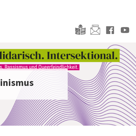
minismus
rk gegen Antifeminismus