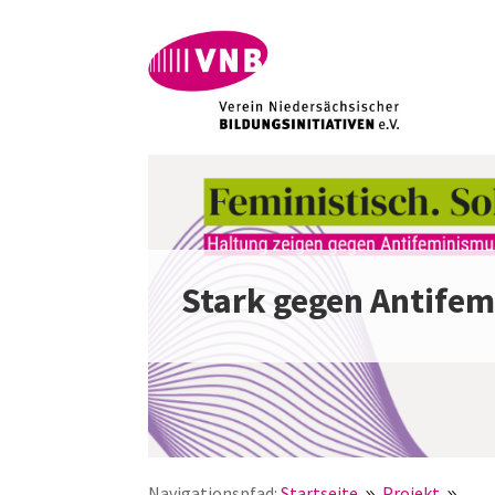
Stark gegen Antife
Navigationspfad:
Startseite
Projekt
Sta
9
9