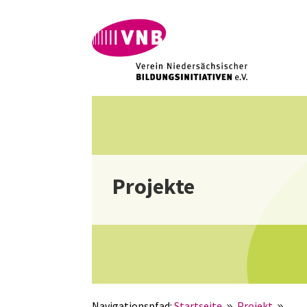
Projekte
Navigationspfad:
Startseite
Projekt
Bil
9
9