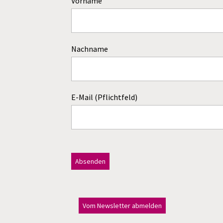
Vorname
Nachname
E-Mail (Pflichtfeld)
Dieses Feld bitte leer lassen!
A
l
Vom Newsletter abmelden
t