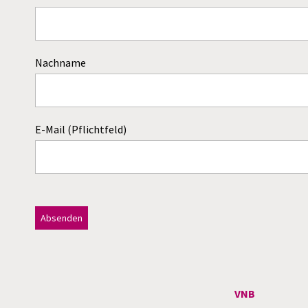
Nachname
E-Mail (Pflichtfeld)
Dieses Feld bitte leer lassen!
A
l
t
VNB
e