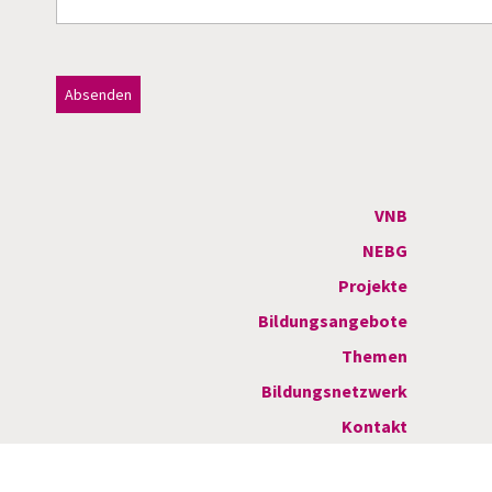
Dieses Feld bitte leer lassen!
A
l
t
VNB
e
NEBG
r
Projekte
n
Bildungsangebote
a
Themen
t
Bildungsnetzwerk
i
Kontakt
v
e