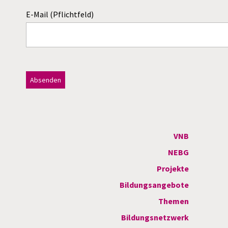
E-Mail (Pflichtfeld)
Dieses Feld bitte leer lassen!
A
l
t
VNB
e
NEBG
r
Projekte
n
Bildungsangebote
a
Themen
t
Bildungsnetzwerk
i