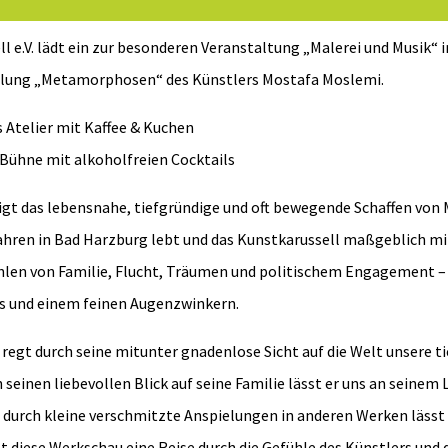
l e.V. lädt ein zur besonderen Veranstaltung „Malerei und Musik“
llung „Metamorphosen“ des Künstlers Mostafa Moslemi.
s Atelier mit Kaffee & Kuchen
 Bühne mit alkoholfreien Cocktails
igt das lebensnahe, tiefgründige und oft bewegende Schaffen von
Jahren in Bad Harzburg lebt und das Kunstkarussell maßgeblich mi
hlen von Familie, Flucht, Träumen und politischem Engagement –
ls und einem feinen Augenzwinkern.
egt durch seine mitunter gnadenlose Sicht auf die Welt unsere t
seinen liebevollen Blick auf seine Familie lässt er uns an seinem 
 durch kleine verschmitzte Anspielungen in anderen Werken lässt 
t diese Werkschau eine Reise durch die Gefühle des Künstlers und 