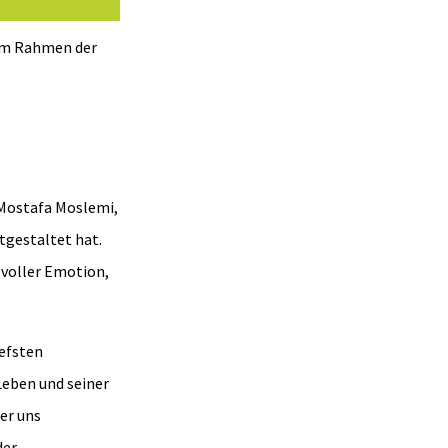
 im Rahmen der
 Mostafa Moslemi,
tgestaltet hat.
 voller Emotion,
iefsten
Leben und seiner
er uns
der