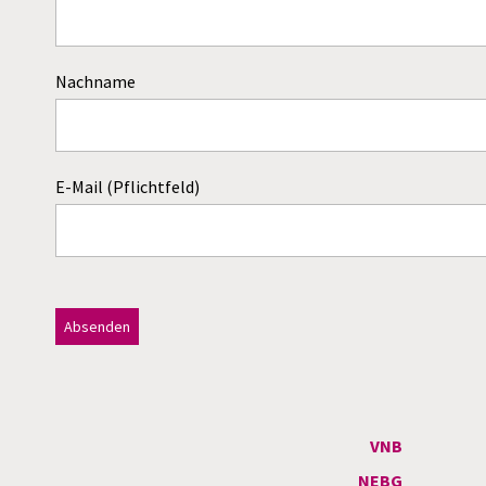
Nachname
E-Mail (Pflichtfeld)
Dieses Feld bitte leer lassen!
A
l
t
VNB
e
NEBG