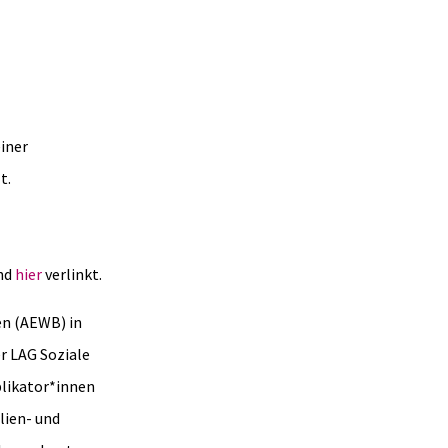
einer
t.
ind
hier
verlinkt.
en (AEWB) in
r LAG Soziale
plikator*innen
lien- und