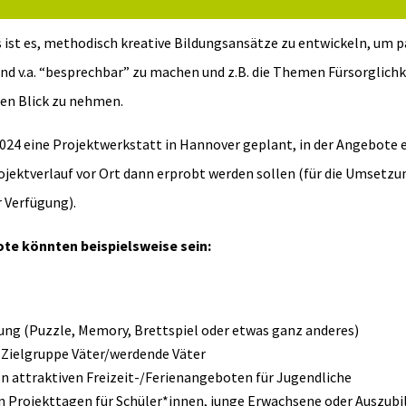
s ist es, methodisch kreative Bildungsansätze zu entwickeln, um 
d v.a. “besprechbar” zu machen und z.B. die Themen Fürsorglichke
den Blick zu nehmen.
2024 eine Projektwerkstatt in Hannover geplant, in der Angebote 
ojektverlauf vor Ort dann erprobt werden sollen (für die Umsetz
 Verfügung).
ote könnten beispielsweise sein:
ung (Puzzle, Memory, Brettspiel oder etwas ganz anderes)
e Zielgruppe Väter/werdende Väter
n attraktiven Freizeit-/Ferienangeboten für Jugendliche
 Projekttagen für Schüler*innen, junge Erwachsene oder Auszubi