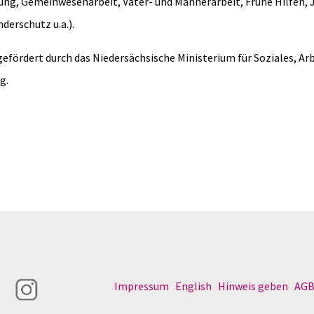
ng, Gemeinwesenarbeit, Väter- und Männerarbeit, Frühe Hilfen,
derschutz u.a.).
gefördert durch das Niedersächsische Ministerium für Soziales, Ar
g.
Impressum
English
Hinweis geben
AG