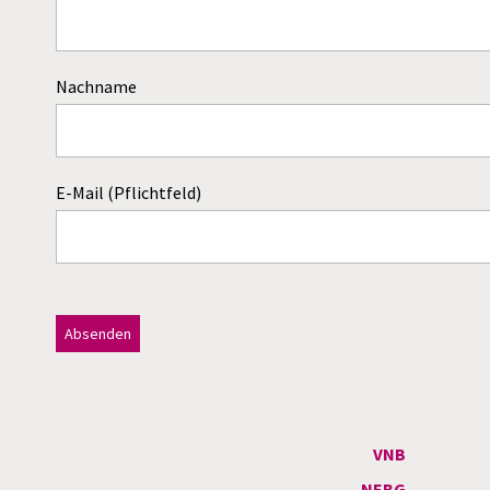
Nachname
E-Mail (Pflichtfeld)
Dieses Feld bitte leer lassen!
A
l
t
VNB
e
NEBG