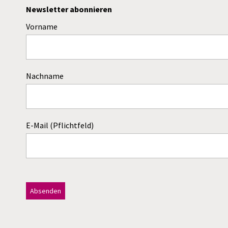
Newsletter abonnieren
Vorname
Nachname
E-Mail (Pflichtfeld)
Dieses Feld bitte leer lassen!
A
l