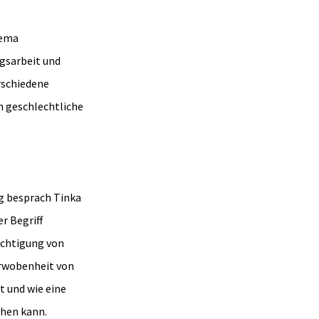
hema
ngsarbeit und
rschiedene
n geschlechtliche
g besprach Tinka
r Begriff
sichtigung von
rwobenheit von
t und wie eine
ehen kann.