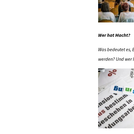
W
er h
at Macht?
Was
bedeutet es, 
werden? Und wer l