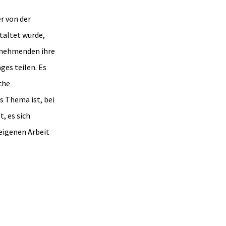
r von der
taltet wurde,
lnehmenden ihre
ges teilen. Es
che
s Thema ist, bei
t, es sich
 eigenen Arbeit