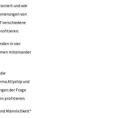
tioniert und wie
ionierungen von
f verschiedene
rofitieren.
den in vier
emen miteinander
 die
ema Allyship und
ngen der Frage
n profitieren.
und Männlichkeit*