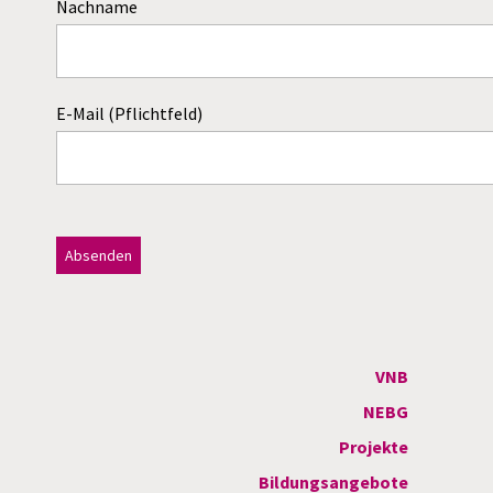
Nachname
E-Mail (Pflichtfeld)
Dieses Feld bitte leer lassen!
A
l
t
VNB
e
NEBG
r
Projekte
n
Bildungsangebote