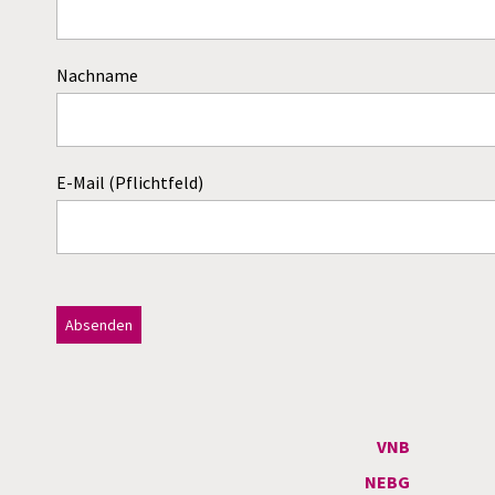
Nachname
E-Mail (Pflichtfeld)
Dieses Feld bitte leer lassen!
A
l
t
VNB
e
NEBG