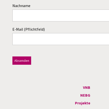
Nachname
E-Mail (Pflichtfeld)
Dieses Feld bitte leer lassen!
A
l
t
VNB
e
NEBG
r
Projekte
n