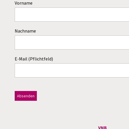
Vorname
Nachname
E-Mail (Pflichtfeld)
Dieses Feld bitte leer lassen!
A
l
t
VNB