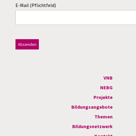
E-Mail (Pflichtfeld)
Dieses Feld bitte leer lassen!
A
l
t
VNB
e
NEBG
r
Projekte
n
Bildungsangebote
a
Themen
t
Bildungsnetzwerk
i