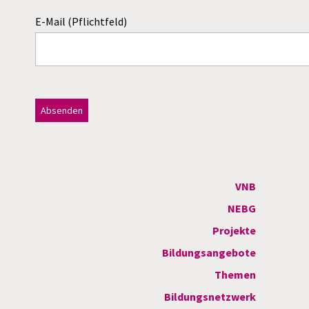
E-Mail (Pflichtfeld)
Dieses Feld bitte leer lassen!
A
l
t
VNB
e
NEBG
r
Projekte
n
Bildungsangebote
a
Themen
t
Bildungsnetzwerk