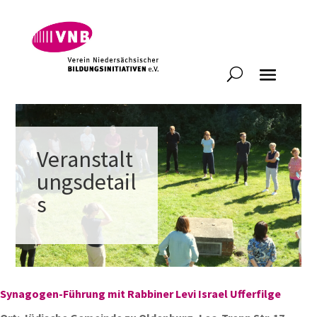
Veranstalt
ungsdetail
s
Synagogen-Führung mit Rabbiner Levi Israel Ufferfilge