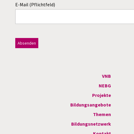
E-Mail (Pflichtfeld)
Dieses Feld bitte leer lassen!
A
l
t
VNB
e
NEBG
r
Projekte
n
Bildungsangebote
a
Themen
t
Bildungsnetzwerk
i
Kontakt