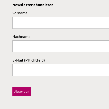
Newsletter abonnieren
Vorname
Nachname
E-Mail (Pflichtfeld)
Dieses Feld bitte leer lassen!
A
l