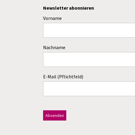
Newsletter abonnieren
Vorname
Nachname
E-Mail (Pflichtfeld)
Dieses Feld bitte leer lassen!
A