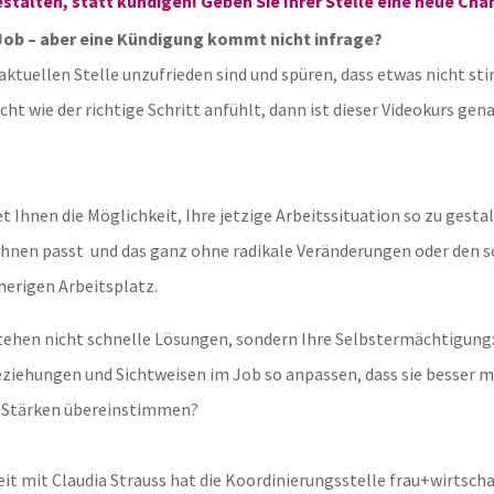
estalten, statt kündigen! Geben Sie Ihrer Stelle eine neue Cha
Job – aber eine Kündigung kommt nicht infrage?
 aktuellen Stelle unzufrieden sind und spüren, dass etwas nicht st
cht wie der richtige Schritt anfühlt, dann ist dieser Videokurs gena
t Ihnen die Möglichkeit, Ihre jetzige Arbeitssituation so zu gestal
 Ihnen passt und das ganz ohne radikale Veränderungen oder den 
herigen Arbeitsplatz.
tehen nicht schnelle Lösungen, sondern Ihre Selbstermächtigung:
ziehungen und Sichtweisen im Job so anpassen, dass sie besser m
 Stärken übereinstimmen?
 mit Claudia Strauss hat die Koordinierungsstelle frau+wirtscha