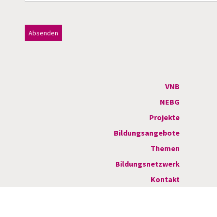
Dieses Feld bitte leer lassen!
A
l
t
VNB
e
NEBG
r
Projekte
n
Bildungsangebote
a
Themen
t
Bildungsnetzwerk
i
Kontakt
v
e