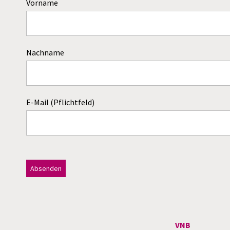
Vorname
Nachname
E-Mail (Pflichtfeld)
Dieses Feld bitte leer lassen!
A
l
t
VNB