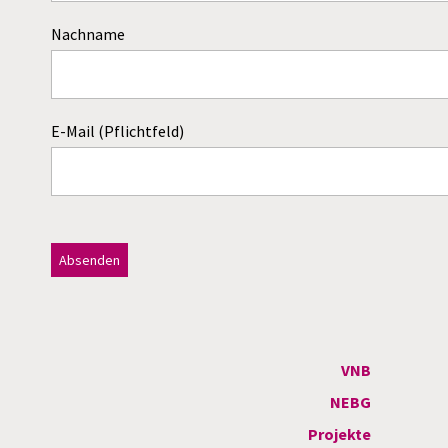
Nachname
E-Mail (Pflichtfeld)
Dieses Feld bitte leer lassen!
A
l
t
VNB
e
NEBG
r
Projekte