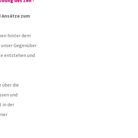
Übung des Zen -
d Ansätze zum
hen hinter dem
in unser Gegenüber
kte entstehen und
 über die
ssen und
 in der
amer