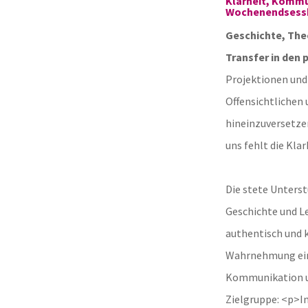
Klarheit, Kommu
Wochenendsess
Geschichte, The
Transfer in den 
Projektionen und
Offensichtlichen 
hineinzuversetzen
uns fehlt die Kla
Die stete Unters
Geschichte und L
authentisch und k
Wahrnehmung eine
Kommunikation u
Zielgruppe: <p>I