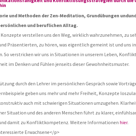
nikationsfähigkeit und Konfliktlösungsstrategien durch die 
hin
orie und Methoden der Zen-Meditation, Grundübungen undun
persönlichen und beruflichen Alltag.
 Konzepte verstellen uns den Weg, wirklich wahrzunehmen, zu se
und Präsentierten, zu hören, was eigentlich gemeint ist und uns 
. So verstricken wir uns in Situationen in unserem Leben, Konfli
rheit im Denken und Fühlen jenseits dieser Gewohnheitsmuster.
tützung durch den Lehrer im persönlichen Gespräch sowie Vorträge
ernbeispiele geben uns mehr und mehr Freiheit, Konzepte loszula
onstruktiv auch mit schwierigen Situationen umzugehen. Klarheit
r Situation und des anderen Menschen führt zu klarer, einfühls
nd damit zu Konfliktkompetenz. Weitere Informationen
hier
.
nteressierte Erwachsene</p>