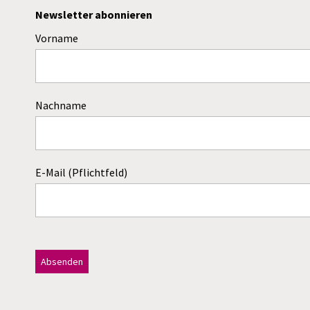
Newsletter abonnieren
Vorname
Nachname
E-Mail (Pflichtfeld)
Dieses Feld bitte leer lassen!
A
l