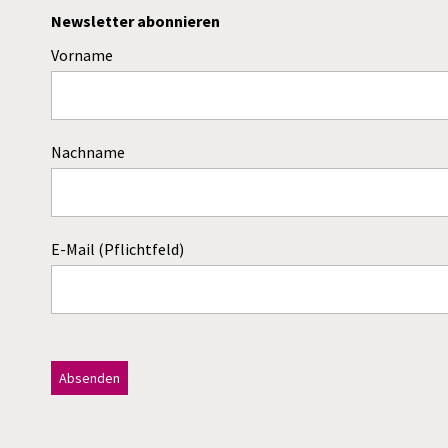
Newsletter abonnieren
Vorname
Nachname
E-Mail (Pflichtfeld)
Dieses Feld bitte leer lassen!
A
l