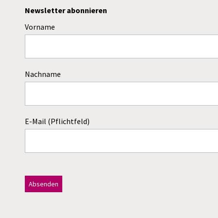
Newsletter abonnieren
Vorname
Nachname
E-Mail (Pflichtfeld)
Dieses Feld bitte leer lassen!
A
l