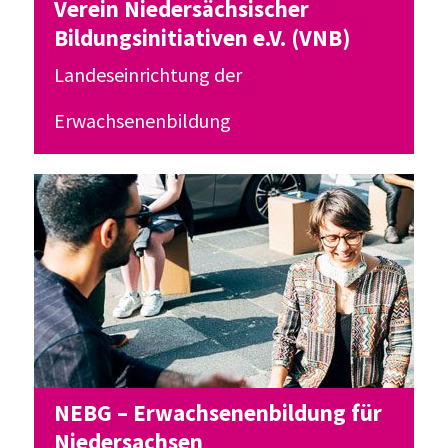
Verein Niedersächsischer
Bildungsinitiativen e.V. (VNB)
Landeseinrichtung der
Erwachsenenbildung
NEBG – Erwachsenenbildung für
Niedersachsen